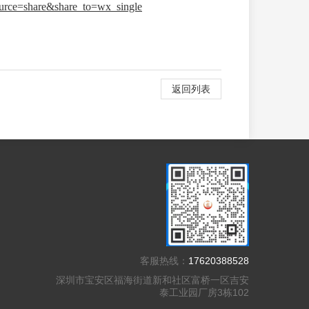
rce=share&share_to=wx_single
返回列表
客服热线：
17620388528
深圳市宝安区福海街道新和社区富桥一区吉安
泰工业园厂房3栋102