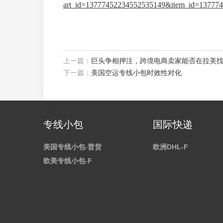
art_id=13777452234552535149&item_id=1377745
上一篇：
巨头争相押注，跨境电商卖家能否在拉美找
下一篇：
美国空运专线小包时效性对化
专线小包
国际快递
美国专线小包-普货
欧洲DHL-F
欧美专线小包-F