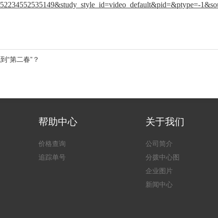
2234552535149&study_style_id=video_default&pid=&ptype=-1&sou
到“第二春”？
帮助中心
关于我们
价格查询
公司简介
追踪单号
分拨中心图
企业图片
新闻中心